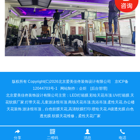
版权所有 Copyright(C)2026北京爱美佳佟装饰设计有限公司 京ICP备
12044703号-1 网站制作：
企炬
[后台管理]
北京爱美佳佟装饰设计有限公司主营：LED灯箱膜.彩绘天花吊顶.UV灯箱膜.天
花软膜厂家.灯带天花.儿童游泳馆吊顶.商场天花吊顶.洗浴吊顶.柔性天花.办公楼
天花装饰.游泳馆吊顶，白色软膜天花,高清软膜打印.喷绘天花.A级透光膜.白色
透光膜.软膜天花维修，柔性天花厂家
分享
二维码
消息
电话