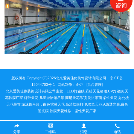
版权所有 Copyright(C)2026北京爱美佳佟装饰设计有限公司 京ICP备
12044703号-1 网站制作：
企炬
[后台管理]
北京爱美佳佟装饰设计有限公司主营：LED灯箱膜.彩绘天花吊顶.UV灯箱膜.天
花软膜厂家.灯带天花.儿童游泳馆吊顶.商场天花吊顶.洗浴吊顶.柔性天花.办公楼
天花装饰.游泳馆吊顶，白色软膜天花,高清软膜打印.喷绘天花.A级透光膜.白色
透光膜.软膜天花维修，柔性天花厂家
分享
二维码
消息
电话