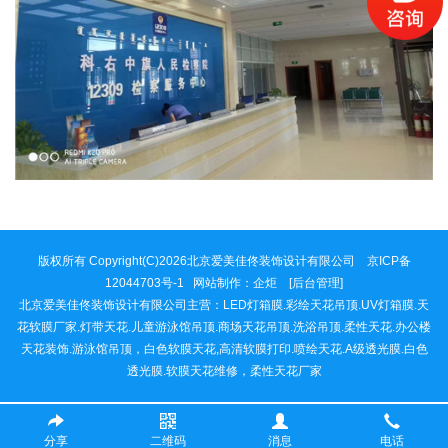
版权所有 Copyright(C)2026北京爱美佳佟装饰设计有限公司 京ICP备
12044703号-1 网站制作：
企炬
[后台管理]
北京爱美佳佟装饰设计有限公司主营：LED灯箱膜.彩绘天花吊顶.UV灯箱膜.天
花软膜厂家.灯带天花.儿童游泳馆吊顶.商场天花吊顶.洗浴吊顶.柔性天花.办公楼
天花装饰.游泳馆吊顶，白色软膜天花,高清软膜打印.喷绘天花.A级透光膜.白色
透光膜.软膜天花维修，柔性天花厂家
分享
二维码
消息
电话