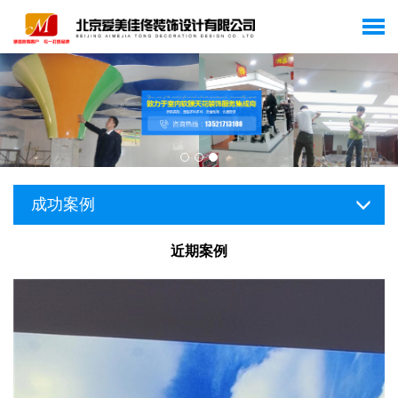
成功案例
近期案例