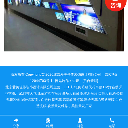
版权所有 Copyright(C)2026北京爱美佳佟装饰设计有限公司 京ICP备
12044703号-1 网站制作：
企炬
[后台管理]
北京爱美佳佟装饰设计有限公司主营：LED灯箱膜.彩绘天花吊顶.UV灯箱膜.天
花软膜厂家.灯带天花.儿童游泳馆吊顶.商场天花吊顶.洗浴吊顶.柔性天花.办公楼
天花装饰.游泳馆吊顶，白色软膜天花,高清软膜打印.喷绘天花.A级透光膜.白色
透光膜.软膜天花维修，柔性天花厂家
分享
二维码
消息
电话