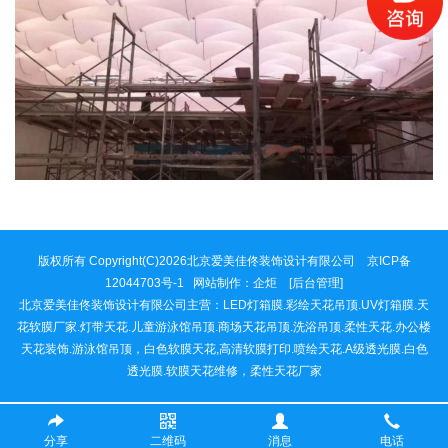
版权所有 Copyright(C)2026北京爱美佳佟装饰设计有限公司 京ICP备
12044703号-1 网站制作：
企炬
[后台管理]
北京爱美佳佟装饰设计有限公司主营：LED灯箱膜.彩绘天花吊顶.UV灯箱膜.天
花软膜厂家.灯带天花.儿童游泳馆吊顶.商场天花吊顶.洗浴吊顶.柔性天花.办公楼
天花装饰.游泳馆吊顶，白色软膜天花,高清软膜打印.喷绘天花.A级透光膜.白色
透光膜.软膜天花维修，柔性天花厂家
分享
二维码
消息
电话